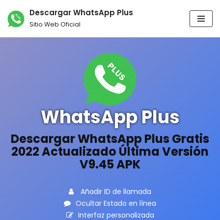
Descargar WhatsApp Plus
Sitio Web Oficial
Skip
to
content
WhatsApp Plus
Descargar WhatsApp Plus Gratis
2022 Actualizado Última Versión
V9.45 APK
Añadir ID de llamada
Ocultar Estado en línea
Interfaz personalizada